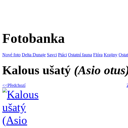
Fotobanka
Nové foto
Delta Dunaje
Savci
Ptáci
Ostatní fauna
Flóra
Krajiny
Osta
Kalous ušatý
(Asio otus
<<Předchozí