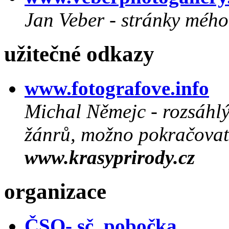
Jan Veber - stránky mého
užitečné odkazy
www.fotografove.info
Michal Němejc - rozsáhl
žánrů, možno pokračovat
www.krasyprirody.cz
organizace
ČSO- sč. pobočka