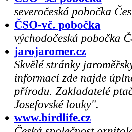
severočeská pobočka Česk
ČSO-vč. pobočka
východočeská pobočka Če
jarojaromer.cz
Skvělé stránky jaroměřsk
informací zde najde úplně
přírodu. Zakladatelé pta
Josefovské louky".
www.birdlife.cz
Česká společnost ornitol