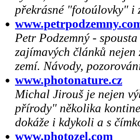
překrásné "fotoúlovky" i 
www.petrpodzemny.co
Petr Podzemný - spousta
zajímavých článků nejen 
zemí. Návody, pozorování,
www.photonature.cz
Michal Jirouš je nejen v
přírody" několika kontine
dokáže i kdykoli a s čímk
www.photozel.com