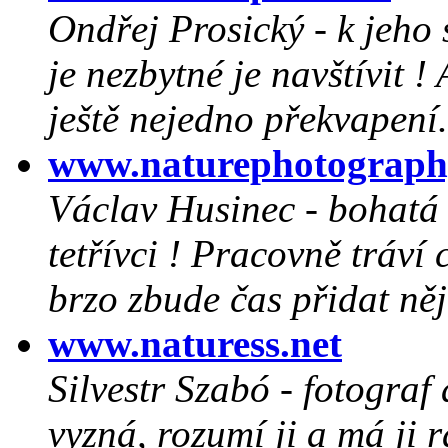
Ondřej Prosický - k jeho
je nezbytné je navštívit ! 
ještě nejedno překvapení..
www.naturephotograph
Václav Husinec - bohatá 
tetřívci ! Pracovně tráví 
brzo zbude čas přidat něj
www.naturess.net
Silvestr Szabó - fotograf 
vyzná, rozumí ji a má ji 