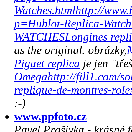
Watches.html
http://www.
p=Hublot-Replica-Watch
WATCHES
Longines repl
as the original. obrázky,
Piguet replica
je jen "tře
Omega
http://fill1.com/
replique-de-montres-role
:-)
www.ppfoto.cz
Pavel Prašivka - krásné f