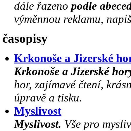
dále řazeno
podle abece
výměnnou reklamu, napišt
časopisy
Krkonoše a Jizerské ho
Krkonoše a Jizerské hor
hor, zajímavé čtení, krásn
úpravě a tisku.
Myslivost
Myslivost.
Vše pro myslivc