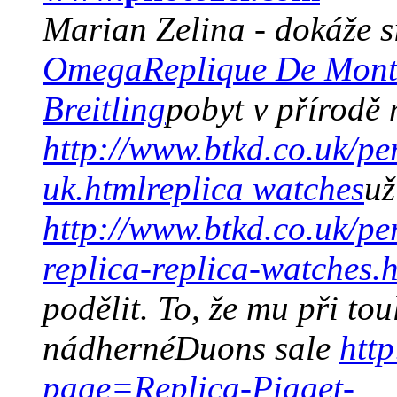
Marian Zelina - dokáže 
Omega
Replique De Mont
Breitling
pobyt v přírodě 
http://www.btkd.co.uk/p
uk.html
replica watches
už
http://www.btkd.co.uk/p
replica-replica-watches.
podělit. To, že mu při to
nádhernéDuons sale
htt
page=Replica-Piaget-