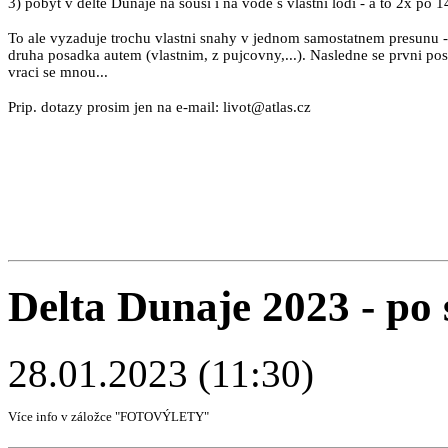
3) pobyt v delte Dunaje na sousi i na vode s vlastni lodi - a to 2x po 14
To ale vyzaduje trochu vlastni snahy v jednom samostatnem presunu - 
druha posadka autem (vlastnim, z pujcovny,...). Nasledne se prvni po
vraci se mnou...
Prip. dotazy prosim jen na e-mail: livot@atlas.cz
Delta Dunaje 2023 - po s
28.01.2023 (11:30)
Více info v záložce "FOTOVÝLETY"