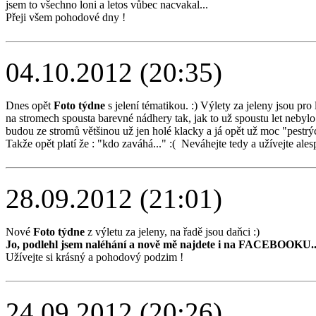
jsem to všechno loni a letos vůbec nacvakal...
Přeji všem pohodové dny !
04.10.2012 (20:35)
Dnes opět
Foto týdne
s jelení tématikou. :) Výlety za jeleny jsou pr
na stromech spousta barevné nádhery tak, jak to už spoustu let nebylo.
budou ze stromů většinou už jen holé klacky a já opět už moc "pestrý
Takže opět platí že : "kdo zaváhá..." :( Neváhejte tedy a užívejte ale
28.09.2012 (21:01)
Nové
Foto týdne
z výletu za jeleny, na řadě jsou daňci :)
Jo, podlehl jsem naléhání a nově mě najdete i na FACEBOOKU..
Užívejte si krásný a pohodový podzim !
24.09.2012 (20:26)