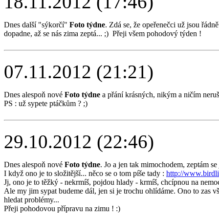
18.11.2012 (17:46)
Dnes další "sýkorčí"
Foto týdne
. Zdá se, že opeřenečci už jsou řádn
dopadne, až se nás zima zeptá... ;) Přeji všem pohodový týden !
07.11.2012 (21:21)
Dnes alespoň nové
Foto týdne
a přání krásných, nikým a ničím neruše
PS : už sypete ptáčkům ? ;)
29.10.2012 (22:46)
Dnes alespoň nové
Foto týdne
. Jo a jen tak mimochodem, zeptám se
I když ono je to složitější... něco se o tom píše tady :
http://www.birdl
Jj, ono je to těžký - nekrmíš, pojdou hlady - krmíš, chcípnou na nemoci
Ale my jim sypat budeme dál, jen si je trochu ohlídáme. Ono to zas 
hledat problémy...
Přeji pohodovou přípravu na zimu ! :)