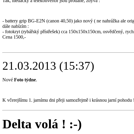
Tak, hledáčky a telekonvertor jsou prodané, zbývá :
- battery grip BG-E2N (canon 40,50) jako nový ( ne nahrážka ale origin
dále nabízím :
- fotokryt (rybářský přístřešek) cca 150x150x150cm, osvědčený, rychl
Cena 1500,-
21.03.2013 (15:37)
Nové
Foto týdne
.
K včerejšímu 1. jarnímu dni přeji samozřejmě i krásnou jarní pohodu !
Delta volá ! :-)