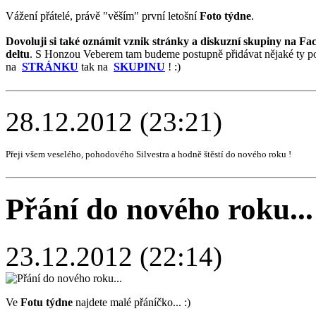
Vážení přátelé, právě "věším" první letošní
Foto týdne
.
Dovoluji si také oznámit vznik stránky a diskuzní skupiny na F
deltu
. S Honzou Veberem tam budeme postupně přidávat nějaké ty post
na
STRÁNKU
tak na
SKUPINU
! :)
28.12.2012 (23:21)
Přeji všem veselého, pohodového Silvestra a hodně štěstí do nového roku !
Přání do nového roku...
23.12.2012 (22:14)
Ve
Fotu týdne
najdete malé přáníčko... :)