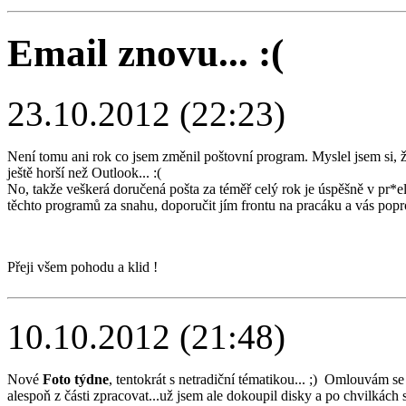
Email znovu... :(
23.10.2012 (22:23)
Není tomu ani rok co jsem změnil poštovní program. Myslel jsem si, 
ještě horší než Outlook... :(
No, takže veškerá doručená pošta za téměř celý rok je úspěšně v pr*
těchto programů za snahu, doporučit jím frontu na pracáku a vás popro
Přeji všem pohodu a klid !
10.10.2012 (21:48)
Nové
Foto týdne
, tentokrát s netradiční tématikou... ;) Omlouvám s
alespoň z části zpracovat...už jsem ale dokoupil disky a po chvilkách