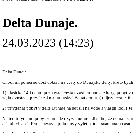
Delta Dunaje.
24.03.2023 (14:23)
Delta Dunaje.
Chodi mi pomerne dost dotazu na cesty do Dunajske delty. Proto bych 
1) klasicka 14ti denni poznavaci cesta ( zast. rumunske hory, pobyt v
zajimavostech pres "cesko-rumunsky" Banat domu. ( odjezd cca. 3.6. 
2) tritydenni pobyt v delte Dunaje na sousi i na vode s vlastni lodi ! Je 
Na ten tritydenni pobyt se mi ale ozyva hodne lidi s tim, ze nemaji sanc
a "polovicate". Pro uspesny a pohodovy vylet je to strasne malo casu 