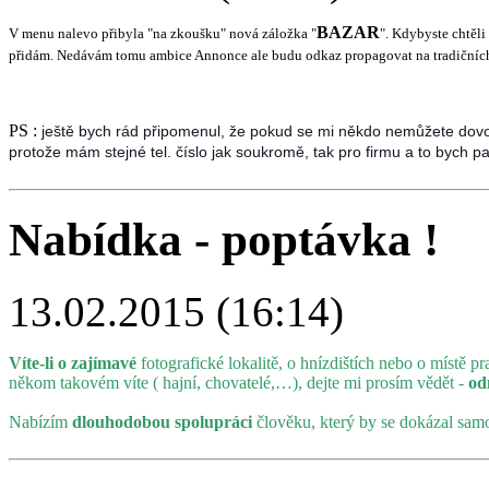
BAZAR
V menu nalevo přibyla "na zkoušku" nová záložka "
". Kdybyste chtěli
přidám. Nedávám tomu ambice Annonce ale budu odkaz propagovat na tradičních inz
PS :
ještě bych rád připomenul, že pokud se mi někdo nemůžete dov
protože mám stejné tel. číslo jak soukromě, tak pro firmu a to bych pak
Nabídka - poptávka !
13.02.2015 (16:14)
Víte-li o zajímavé
fotografické lokalitě, o hnízdištích nebo o místě 
někom takovém víte ( hajní, chovatelé,…), dejte mi prosím vědět -
od
Nabízím
dlouhodobou spolupráci
člověku, který by se dokázal samo