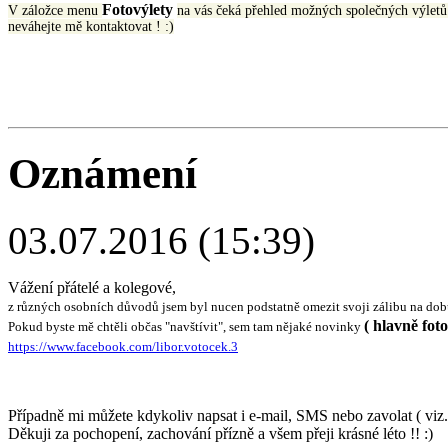
Fotovýlety
V záložce menu
na vás čeká přehled možných společných výlet
neváhejte mě kontaktovat ! :)
Oznámení
03.07.2016 (15:39)
Vážení přátelé a kolegové,
z různých osobních důvodů jsem byl nucen podstatně omezit svoji zálibu na dob
( hlavně foto
Pokud byste mě chtěli občas "navštívit", sem tam nějaké novinky
https://www.facebook.com/libor.votocek.3
Případně mi můžete kdykoliv napsat i e-mail, SMS nebo zavolat ( vi
Děkuji za pochopení, zachování přízně a všem přeji krásné léto !! :)