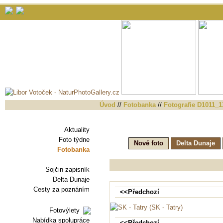
Úvod
//
Fotobanka
//
Fotografie D1011_
Aktuality
Foto týdne
Nové foto
Delta Dunaje
Fotobanka
Sojčin zapisník
Delta Dunaje
Cesty za poznáním
<<Předchozí
Fotovýlety
Nabídka spolupráce
<<Předchozí