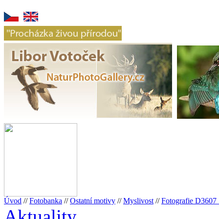
Úvod
//
Fotobanka
//
Ostatní motivy
//
Myslivost
//
Fotografie D360
Aktuality