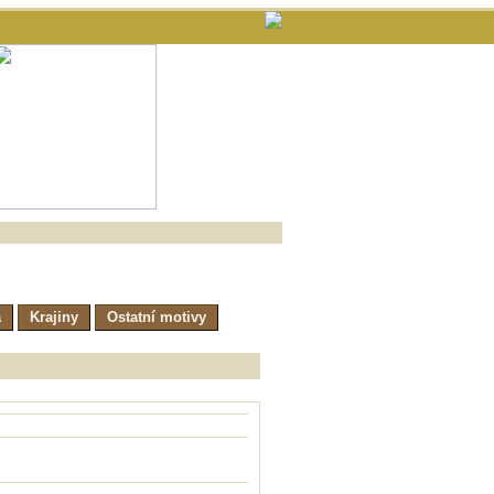
a
Krajiny
Ostatní motivy