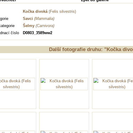
Kočka divoká
(Felis silvestris)
gorie
Savci
(Mammalia)
ategorie
Šelmy
(Carnivora)
dnací číslo
D0803_3589ww2
Další fotografie druhu: "Kočka div