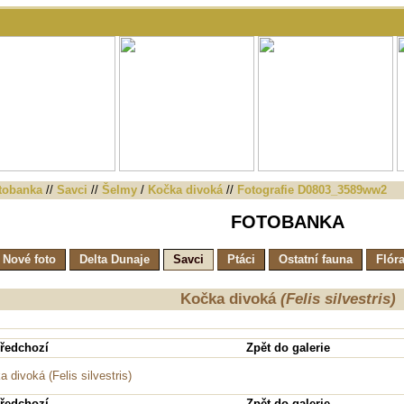
tobanka
//
Savci
//
Šelmy
/
Kočka divoká
//
Fotografie D0803_3589ww2
FOTOBANKA
Nové foto
Delta Dunaje
Savci
Ptáci
Ostatní fauna
Flór
Kočka divoká
(Felis silvestris)
ředchozí
Zpět do galerie
ředchozí
Zpět do galerie