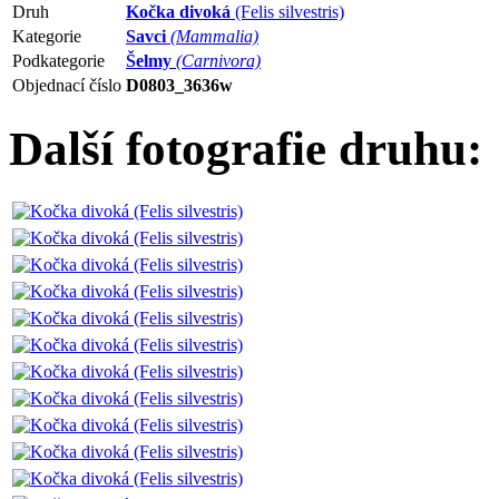
Druh
Kočka divoká
(Felis silvestris)
Kategorie
Savci
(Mammalia)
Podkategorie
Šelmy
(Carnivora)
Objednací číslo
D0803_3636w
Další fotografie druhu