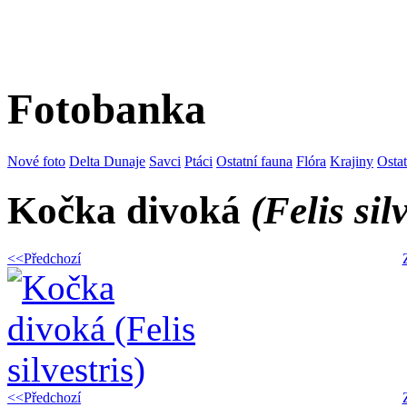
Fotobanka
Nové foto
Delta Dunaje
Savci
Ptáci
Ostatní fauna
Flóra
Krajiny
Osta
Kočka divoká
(Felis sil
<<Předchozí
<<Předchozí