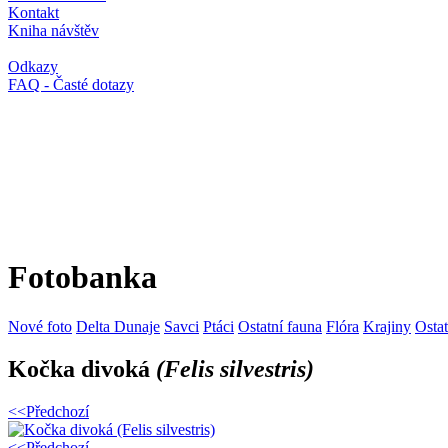
Kontakt
Kniha návštěv
Odkazy
FAQ - Časté dotazy
Fotobanka
Nové foto
Delta Dunaje
Savci
Ptáci
Ostatní fauna
Flóra
Krajiny
Osta
Kočka divoká
(Felis silvestris)
<<Předchozí
<<Předchozí