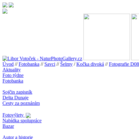
Úvod
//
Fotobanka
//
Savci
//
Šelmy
/
Kočka divoká
//
Fotografie D
Aktuality
Foto týdne
Fotobanka
Sojčin zapisník
Delta Dunaje
Cesty za poznáním
Fotovýlety
Nabídka spolupráce
Bazar
Autor a historie