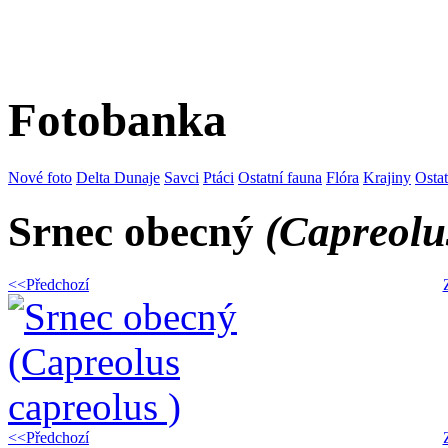
Fotobanka
Nové foto
Delta Dunaje
Savci
Ptáci
Ostatní fauna
Flóra
Krajiny
Osta
Srnec obecný
(Capreolu
<<Předchozí
<<Předchozí