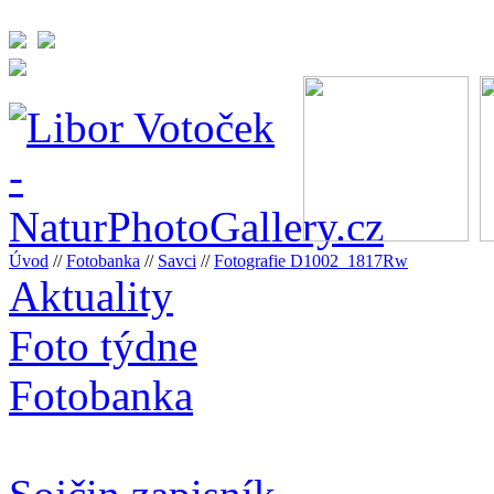
Úvod
//
Fotobanka
//
Savci
//
Fotografie D1002_1817Rw
Aktuality
Foto týdne
Fotobanka