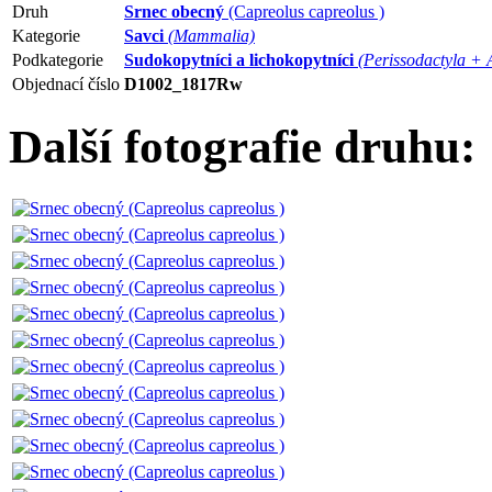
Druh
Srnec obecný
(Capreolus capreolus )
Kategorie
Savci
(Mammalia)
Podkategorie
Sudokopytníci a lichokopytníci
(Perissodactyla + 
Objednací číslo
D1002_1817Rw
Další fotografie druhu