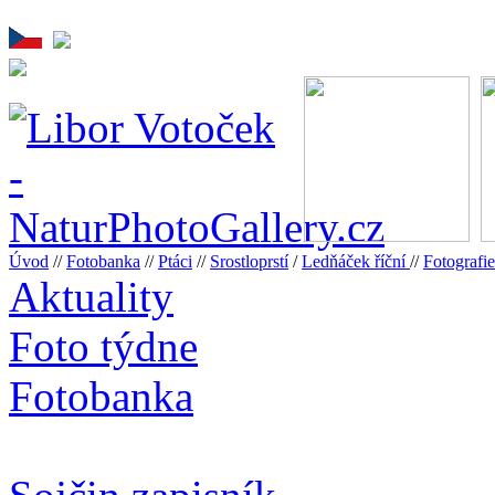
Úvod
//
Fotobanka
//
Ptáci
//
Srostloprstí
/
Ledňáček říční
//
Fotograf
Aktuality
Foto týdne
Fotobanka